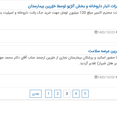
زات انبار داروخانه و بخش آنژیو توسط خیّرین بیمارستان
به همت شرکت محترم اکسیر مبلغ 120 میلیون تومان جهت خرید جک پالت داروخانه 
1403/10/23
یّرین عرصه سلامت
 حضور اساتید و پزشکان بیمارستان نمازی از خیّرین ارجمند جناب آقای دکتر محمد جو
ر هتل شیراز) تقدیر گردید.
1403/10/02
5
4
3
2
1
بعدی