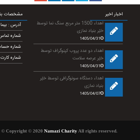
اخبار اخیر
مشخصات بنیا
اهداء 1500 متر مربع سنگ نما توسط
آدرس
:
بیما
خیّر بنیاد نمازی
شماره تماس
1405/04/31
شماره حساب
اهداء دو عدد پروب کپنوگراف توسط
شماره کارت
:
خیّر عرصه سلامت
1405/04/31
اهداء دستگاه سونوگرافی توسط خیّر
بنیاد نمازی
1405/04/07
© Copyright © 2020
Namazi Charity
All rights reserved.