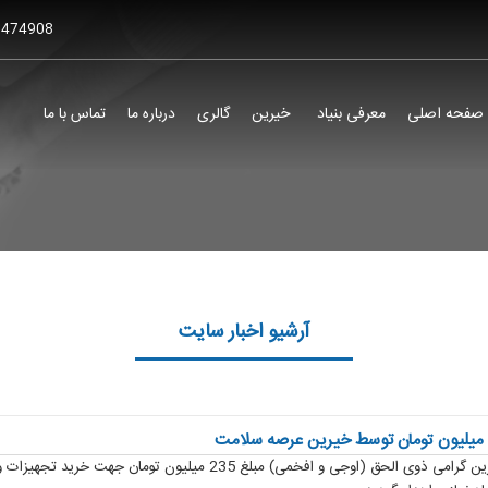
6474908
صفحه اصلی
معرفی بنیاد
خیرین
گالری
درباره ما
تماس با ما
آرشیو اخبار سایت
به همت خیّرین گرامی ذوی الحق (اوجی و افخمی) مبلغ 235 میلی