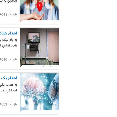
بیماران به بن
بازدید :
531
اهداء هفت 
بنیاد نمازی ا
بازدید :
510
اهداء یک د
اهدا گردید.
بازدید :
603