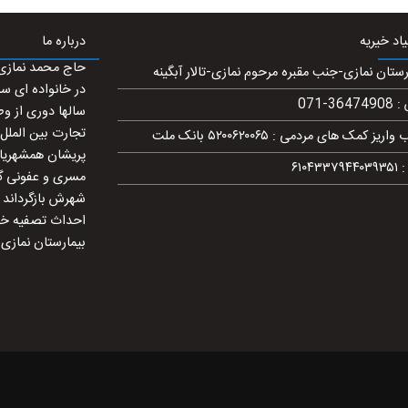
د خیریه
درباره ما
رستان نمازی-جنب مقبره مرحوم نمازی-تالار آبگینه
در خانواده ای س
071-36474908
:
سالها دوری از و
تجارت بین الملل
 واریز کمک های مردمی
:
۵۲۰۰۶۲۰۰۶۵ بانک ملت
پریشان همشهریان
۶۱۰۴۳۳۷۹۴۴۰۳۹۳۵۱
مسری و عفونی گش
شهرش بازگرداند 
احداث تصفیه خان
بیمارستان نمازی 