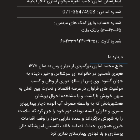
بیمارستان نمازی-جنب مقبره مرحوم نمازی-تالار آبگینه
شماره تماس
:
071-36474908
شماره حساب واریز کمک های مردمی
:
۵۲۰۰۶۲۰۰۶۵ بانک ملت
شماره کارت
:
۶۱۰۴۳۳۷۹۴۴۰۳۹۳۵۱
درباره ما
حاج محمد نمازی بزرگمردی از دیار پارس به سال ۱۲۷۵
هجری شمسی در خانواده ای سرشناس و خیر ، دیده به
جهان گشود. وی پس از سالها دوری از وطن و کسب
موفقیت های فراوان در عرصه اقتصاد و تجارت بین الملل به
میهن خویش بازگشت و با مشاهده احوال پریشان
همشهریانش که به واسطه مصرف آب آلوده دچار بیماریهای
مسری و عفونی گشته بودند، عزم خود را جزم کرد که سلامت
را به شهرش بازگرداند و عمده دارایی خود را وقف اقدامات
خیری همچون احداث تصفیه خانه ، تاسیس آموزشگاه عالی
پرستاری و بنا نهادن بیمارستان نمازی کرد.